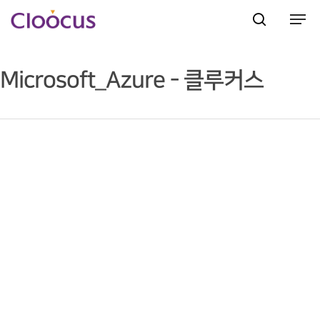
Microsoft_Azure - 클루커스
Hit enter to search or ESC to close