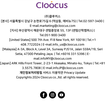
(주)클루커스
[본사] 서울특별시 강남구 논현로75길 6 (역삼동, 에비뉴75) |
Tel.
02-597-3400
|
E-mail.
marketing@cloocus.com
[지사] 부산광역시 해운대구 센텀중앙로 55, 13F (센텀산학캠퍼스) |
Tel.
051-900-3400
[United States] 500 7th Ave. Fl 8 New York, NY 10018 | Tel.+1
408.7722024 | E-mail.
info_us@cloocus.com
[Malaysia] A-3A, Block A, Level 3A, Sunway PJ51A, Jalan SS9A/19, Seri
Setia, 47300 Petaling Jaya. | Tel.+6016 331 5396 | E-
mail.
infoMY@cloocus.com
[Japan] ARK Hills Front Tower, 2-23-1 Akasaka, Minato-ku, Tokyo | Tel.+81
3.5575.7808 | E-mail.
infoJP@cloocus.com
개인정보처리방침
서비스 이용약관
Privacy Update
Copyrights 2024 Cloocus co.,ltd. all rights reserved.