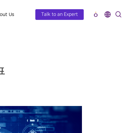
out Us
Talk to an Expert
표