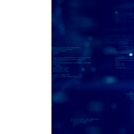
Hit enter to search or ESC to close