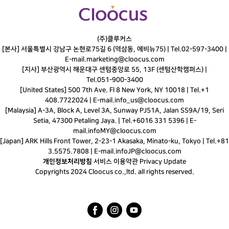
(주)클루커스
[본사] 서울특별시 강남구 논현로75길 6 (역삼동, 에비뉴75) |
Tel.
02-597-3400
|
E-mail.
marketing@cloocus.com
[지사] 부산광역시 해운대구 센텀중앙로 55, 13F (센텀산학캠퍼스) |
Tel.
051-900-3400
[United States] 500 7th Ave. Fl 8 New York, NY 10018 | Tel.+1
408.7722024 | E-mail.
info_us@cloocus.com
[Malaysia] A-3A, Block A, Level 3A, Sunway PJ51A, Jalan SS9A/19, Seri
Setia, 47300 Petaling Jaya. | Tel.+6016 331 5396 | E-
mail.
infoMY@cloocus.com
[Japan] ARK Hills Front Tower, 2-23-1 Akasaka, Minato-ku, Tokyo | Tel.+81
3.5575.7808 | E-mail.
infoJP@cloocus.com
개인정보처리방침
서비스 이용약관
Privacy Update
Copyrights 2024 Cloocus co.,ltd. all rights reserved.