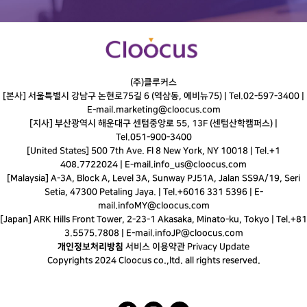
(주)클루커스
[본사] 서울특별시 강남구 논현로75길 6 (역삼동, 에비뉴75) |
Tel.
02-597-3400
|
E-mail.
marketing@cloocus.com
[지사] 부산광역시 해운대구 센텀중앙로 55, 13F (센텀산학캠퍼스) |
Tel.
051-900-3400
[United States] 500 7th Ave. Fl 8 New York, NY 10018 | Tel.+1
408.7722024 | E-mail.
info_us@cloocus.com
[Malaysia] A-3A, Block A, Level 3A, Sunway PJ51A, Jalan SS9A/19, Seri
Setia, 47300 Petaling Jaya. | Tel.+6016 331 5396 | E-
mail.
infoMY@cloocus.com
[Japan] ARK Hills Front Tower, 2-23-1 Akasaka, Minato-ku, Tokyo | Tel.+81
3.5575.7808 | E-mail.
infoJP@cloocus.com
개인정보처리방침
서비스 이용약관
Privacy Update
Copyrights 2024 Cloocus co.,ltd. all rights reserved.