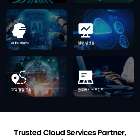
AI Business
초거대 AI 모델의 등장은 디지털 전환을 넘어선 AI
업무 생산성
전환을 통한 비즈니스 혁신을 가능하게 합니다.
클루커스의 인공지능 서비스는 고객이 더 높은 가치를
AI Business
업무 생산성
창출할 수 있도록 비즈니스에 데이터와 AI 기술을
AI와 함께하는 새로운 업무방식으로 귀사의 업무
지원합니다.
성과를 최대화 하실 수 있습니다.
클루커스 스프린트
고객 경험 관리
클루커스 스프린트는 실무에 바로 활용할 수 있도록
Microsoft Azure와 Power Platform의 기초부터
고객 경험 관리
클루커스 스프린트
클루커스는 5A 최적화 프레임워크를 사용하여
심화까지 전문 컨설턴트의 코칭과 함께하는
고객여정을 효율적으로 관리하는 전략을 제시합니다.
클루커스만의 One-Day 클라우드 교육 프로그램입니다.
Trusted Cloud Services Partner,