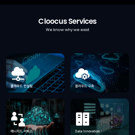
Cloocus Services
We know why we exist
클라우드 구축
클라우드 컨설팅
관리 방안으로 이어지는 통합적인 시각으로 다양한
클라우드 컨설팅
클라우드 구축
전문 클라우드 컨설팅 서비스와 도입 워크샵을 통해
산업군의 실 적용 사례와 기술 레퍼런스 경험을 통해
클라우드 채택에 대한 첫 번째 단계를 시작하세요.
안정적인 클라우드 마이그레이션 구축을 지원합니다.
Data Innovation
매니지드 서비스
클루커스의 데이터 서비스는 데이터 활용 환경 구축을
매니지드 서비스
Data Innovation
클루커스는 마이크로소프트의 국제 인증을 받은
지원하여, 고객이 데이터 기반의 조직으로서 경쟁력을
(ITIL기반) 통합 관리형 운영 서비스를 제공합니다.
갖추게 합니다.