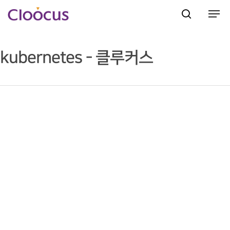
kubernetes - 클루커스
Hit enter to search or ESC to close