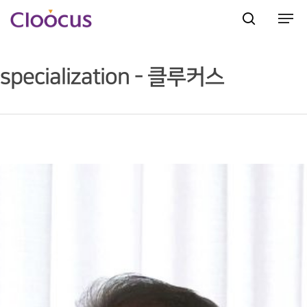
specialization - 클루커스
Hit enter to search or ESC to close