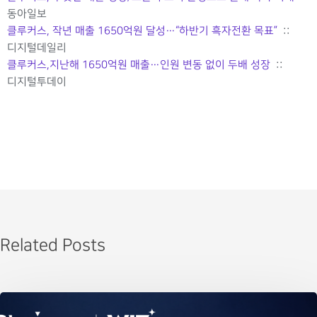
동아일보
클루커스, 작년 매출 1650억원 달성…“하반기 흑자전환 목표”
::
디지털데일리
클루커스,지난해 1650억원 매출…인원 변동 없이 두배 성장
::
디지털투데이
Related Posts