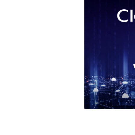
Hit enter to search or ESC to close