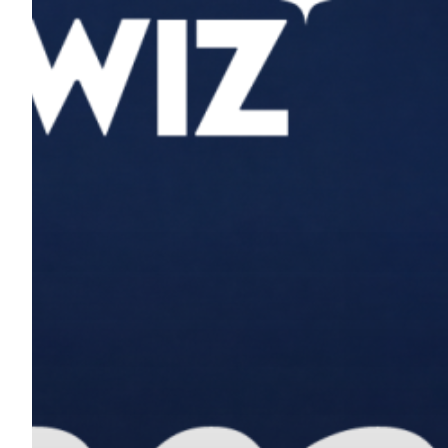
Hit enter to search or ESC to close