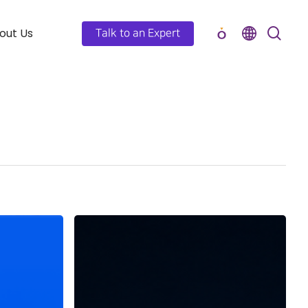
out Us
Talk to an Expert