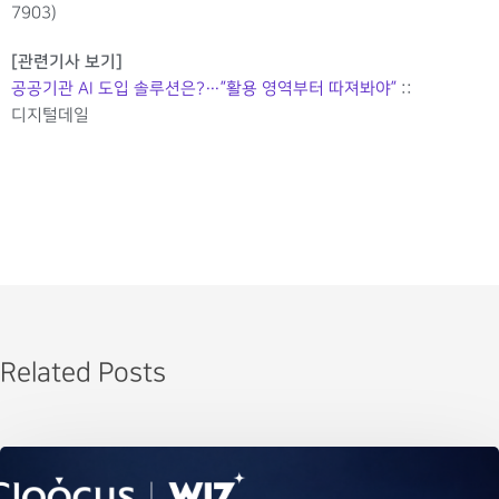
7903)
[관련기사 보기]
공공기관 AI 도입 솔루션은?…”활용 영역부터 따져봐야”
::
디지털데일
Related Posts