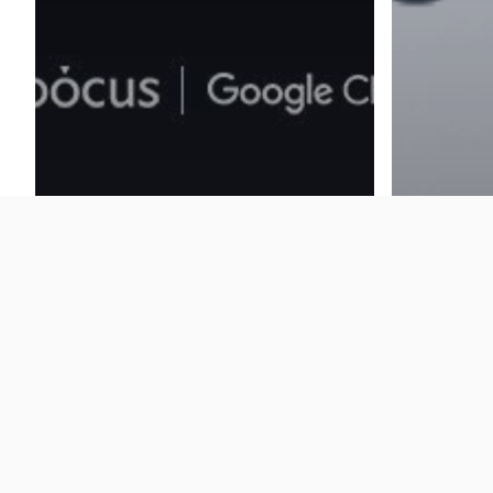
Cloud Insight
News lett
[Tech 029] Google
[클루레터
Kubernetes Engine에서
AI/ML