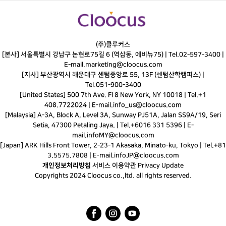
(주)클루커스
[본사] 서울특별시 강남구 논현로75길 6 (역삼동, 에비뉴75) |
Tel.
02-597-3400
|
E-mail.
marketing@cloocus.com
[지사] 부산광역시 해운대구 센텀중앙로 55, 13F (센텀산학캠퍼스) |
Tel.
051-900-3400
[United States] 500 7th Ave. Fl 8 New York, NY 10018 | Tel.+1
408.7722024 | E-mail.
info_us@cloocus.com
[Malaysia] A-3A, Block A, Level 3A, Sunway PJ51A, Jalan SS9A/19, Seri
Setia, 47300 Petaling Jaya. | Tel.+6016 331 5396 | E-
mail.
infoMY@cloocus.com
[Japan] ARK Hills Front Tower, 2-23-1 Akasaka, Minato-ku, Tokyo | Tel.+81
3.5575.7808 | E-mail.
infoJP@cloocus.com
개인정보처리방침
서비스 이용약관
Privacy Update
Copyrights 2024 Cloocus co.,ltd. all rights reserved.