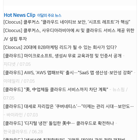
[Cloocus] 클루커스 “클라우드 네이티브 보안, ‘시프트 레프트’가 핵심”
[Cloocus] 클루커스, 사우디아라비아에 AI 및 클라우드 서비스 제공 위한
JV 설립 투자
[Cloocus] 20대에 B2B마케팅 리드가 될 수 있는 회사가 있다?
[클라우드] 마이크로소프트, 생성AI 무료 교육과정 및 인증서 공개
-
지디넷 / 07.05
[클라우드] AWS, 'AWS 앱패브릭' 출시…"SaaS 앱 생산성·보안성 강화"
-
이데일리 / 07.05
[클라우드] "美, 中업체들 클라우드 서비스까지 차단 계획"
- 뉴스핌 /
07.05
[클라우드] 대세로 자리잡은 ‘쿠버네티스’…“이제는 관리 시대…보안도…
- 바이라인 / 07.03
[클라우드] '디지털 냉전' 돌입한 美中… 클라우드로 확전하나
-
한국클라우드 / 06.28