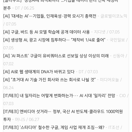
[클라우드] "생성AI에 최적화하라"...기업들 데이터 관리 전략 재정비
분주
- DT / 06.25
[AI] ‘대세는 AI’…기업들, 인재육성·경력 모시기 총력전
- 글로벌이코노믹
/ 07.05
[AI] 구글, 바드 등 AI 모델 학습에 공개 데이터 사용
- 지디넷 / 07.05
[AI] 생성형 AI, 광고 시장에 침투하다… “제작비 1/4로 줄어”
- 국민일보 /
07.05
[AI] ‘AI 퍼스트’ 구글이 유비쿼터스로 선보일 상상 이상의 미래
- 신동아 /
07.02
[AI] AI로 웹 생태계의 DNA가 바뀌고 있다
- DT / 07.03
[AI] “초거대 AI 기술 가진 회사와 쓰는 회사로 나뉠 것”
- 미디어오늘 /
06.24
[IT/테크] 내 일자리는 어떻게 변화하는가··· AI 시대 ‘일자리’ 전망
- CIO /
07.03
[IT/테크] 엔비디아 섯거라… 정부, 국산 AI 반도체·클라우드 1000억원
투자
- 머니S / 06.27
[IT/테크] ‘스타디아’ 철수한 구글, 게임 사업 재개 조짐…왜?
- IT조선 /