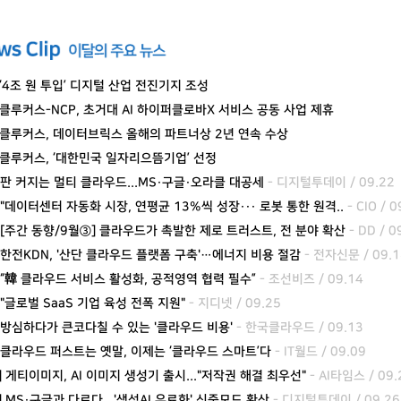
s] ‘4조 원 투입’ 디지털 산업 전진기지 조성
s] 클루커스-NCP, 초거대 AI 하이퍼클로바X 서비스 공동 사업 제휴
us] 클루커스, 데이터브릭스 올해의 파트너상 2년 연속 수상
s] 클루커스, ‘대한민국 일자리으뜸기업’ 선정
 판 커지는 멀티 클라우드...MS·구글·오라클 대공세
- 디지털투데이 / 09.22
 "데이터센터 자동화 시장, 연평균 13%씩 성장··· 로봇 통한 원격..
- CIO / 0
 [주간 동향/9월③] 클라우드가 촉발한 제로 트러스트, 전 분야 확산
- DD / 0
 한전KDN, '산단 클라우드 플랫폼 구축'…에너지 비용 절감
- 전자신문 / 09.1
 “韓 클라우드 서비스 활성화, 공적영역 협력 필수”
- 조선비즈 / 09.14
"글로벌 SaaS 기업 육성 전폭 지원"
- 지디넷 / 09.25
 방심하다가 큰코다칠 수 있는 '클라우드 비용'
- 한국클라우드 / 09.13
 클라우드 퍼스트는 옛말, 이제는 ‘클라우드 스마트’다
- IT월드 / 09.09
] 게티이미지, AI 이미지 생성기 출시..."저작권 해결 최우선"
- AI타임스 / 09.
] MS·구글과 다르다...'생성AI 유료화' 신중모드 확산
- 디지털투데이 / 09.26