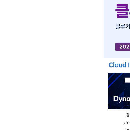
Hit enter to search or ESC to close
월
Mic