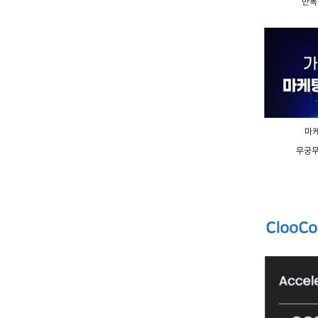
반복
마케
무궁무