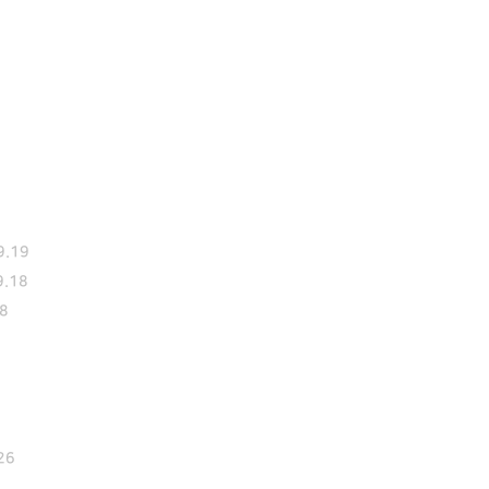
9.19
9.18
8
26