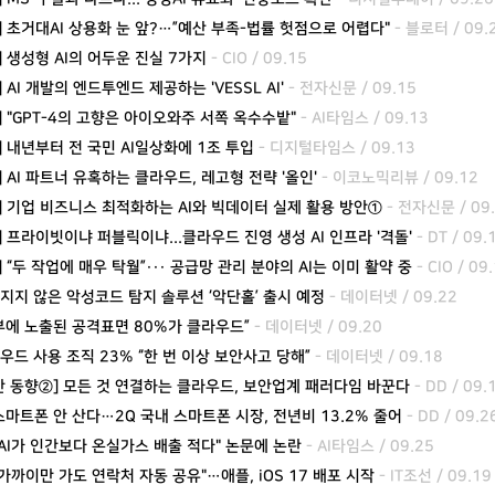
I] 초거대AI 상용화 눈 앞?…”예산 부족-법률 헛점으로 어렵다"
- 블로터 / 09.
] 생성형 AI의 어두운 진실 7가지
- CIO / 09.15
] AI 개발의 엔드투엔드 제공하는 'VESSL AI'
- 전자신문 / 09.15
I] "GPT-4의 고향은 아이오와주 서쪽 옥수수밭"
- AI타임스 / 09.13
I] 내년부터 전 국민 AI일상화에 1조 투입
- 디지털타임스 / 09.13
] AI 파트너 유혹하는 클라우드, 레고형 전략 '올인'
- 이코노믹리뷰 / 09.12
I] 기업 비즈니스 최적화하는 AI와 빅데이터 실제 활용 방안①
- 전자신문 / 09
I] 프라이빗이냐 퍼블릭이냐...클라우드 진영 생성 AI 인프라 '격돌'
- DT / 09.
] “두 작업에 매우 탁월”··· 공급망 관리 분야의 AI는 이미 활약 중
- CIO / 09
려지지 않은 악성코드 탐지 솔루션 ‘악단홀’ 출시 예정
- 데이터넷 / 09.22
외부에 노출된 공격표면 80%가 클라우드”
- 데이터넷 / 09.20
라우드 사용 조직 23% “한 번 이상 보안사고 당해”
- 데이터넷 / 09.18
주간 동향②] 모든 것 연결하는 클라우드, 보안업계 패러다임 바꾼다
- DD / 09.
] 스마트폰 안 산다…2Q 국내 스마트폰 시장, 전년비 13.2% 줄어
- DD / 09.2
 "AI가 인간보다 온실가스 배출 적다" 논문에 논란
- AI타임스 / 09.25
 "가까이만 가도 연락처 자동 공유"…애플, iOS 17 배포 시작
- IT조선 / 09.19