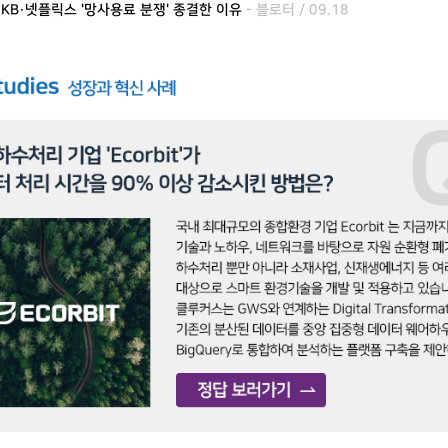
] SKB·넷플릭스 '망사용료 분쟁' 종결한 이유
- 블로터 / 09.18