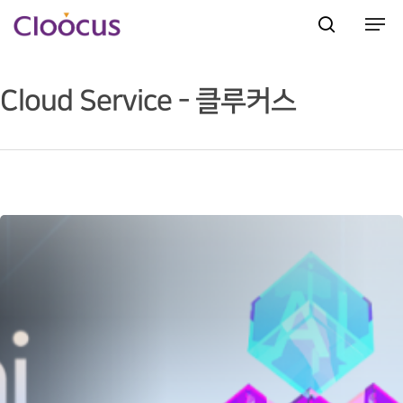
Cloud Service - 클루커스
Hit enter to search or ESC to close