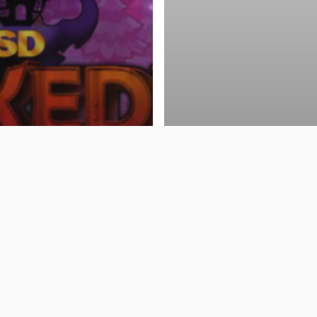
s] 클루커스, 다크에덴SD에