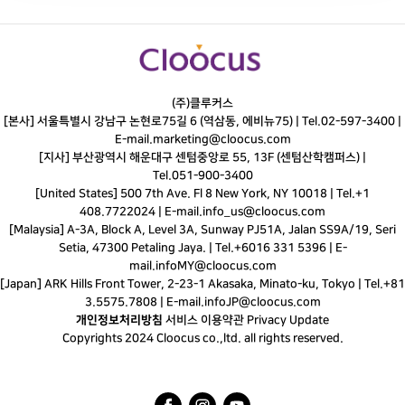
(주)클루커스
[본사] 서울특별시 강남구 논현로75길 6 (역삼동, 에비뉴75) |
Tel.
02-597-3400
|
E-mail.
marketing@cloocus.com
[지사] 부산광역시 해운대구 센텀중앙로 55, 13F (센텀산학캠퍼스) |
Tel.
051-900-3400
[United States] 500 7th Ave. Fl 8 New York, NY 10018 | Tel.+1
408.7722024 | E-mail.
info_us@cloocus.com
[Malaysia] A-3A, Block A, Level 3A, Sunway PJ51A, Jalan SS9A/19, Seri
Setia, 47300 Petaling Jaya. | Tel.+6016 331 5396 | E-
mail.
infoMY@cloocus.com
[Japan] ARK Hills Front Tower, 2-23-1 Akasaka, Minato-ku, Tokyo | Tel.+81
3.5575.7808 | E-mail.
infoJP@cloocus.com
개인정보처리방침
서비스 이용약관
Privacy Update
Copyrights 2024 Cloocus co.,ltd. all rights reserved.