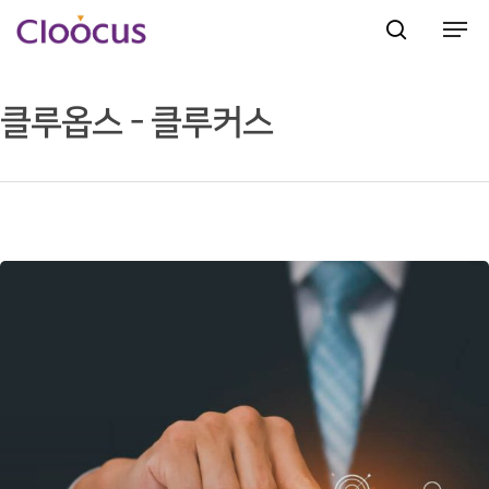
클루옵스 - 클루커스
Hit enter to search or ESC to close