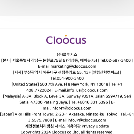
(주)클루커스
[본사] 서울특별시 강남구 논현로75길 6 (역삼동, 에비뉴75) |
Tel.
02-597-3400
|
E-mail.
marketing@cloocus.com
[지사] 부산광역시 해운대구 센텀중앙로 55, 13F (센텀산학캠퍼스) |
Tel.
051-900-3400
[United States] 500 7th Ave. Fl 8 New York, NY 10018 | Tel.+1
408.7722024 | E-mail.
info_us@cloocus.com
[Malaysia] A-3A, Block A, Level 3A, Sunway PJ51A, Jalan SS9A/19, Seri
Setia, 47300 Petaling Jaya. | Tel.+6016 331 5396 | E-
mail.
infoMY@cloocus.com
[Japan] ARK Hills Front Tower, 2-23-1 Akasaka, Minato-ku, Tokyo | Tel.+81
3.5575.7808 | E-mail.
infoJP@cloocus.com
개인정보처리방침
서비스 이용약관
Privacy Update
Copyrights 2024 Cloocus co.,ltd. all rights reserved.