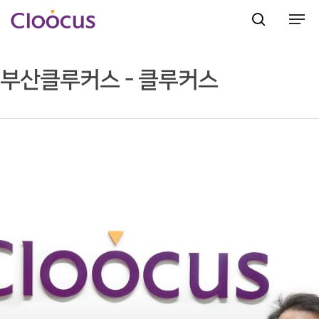
부산클루커스 - 클루커스
Hit enter to search or ESC to close