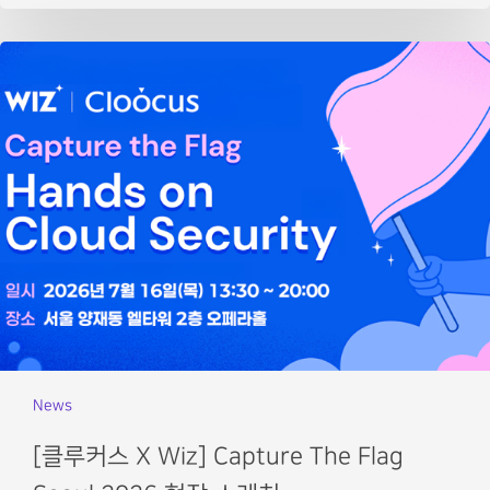
News
[클루커스 X Wiz] Capture The Flag