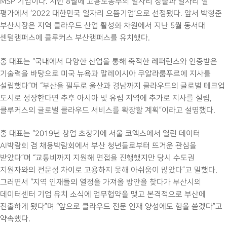
MSP 기업이다. 지난 8월에 고용노동부의 일자리 창출과 일자리 질
평가에서 ‘2022 대한민국 일자리 으뜸기업’으로 선정됐다. 앞서 박형준
부산시장은 지역 클라우드 산업 활성화 차원에서 지난 5월 동서대
센텀캠퍼스에 클루커스 부산캠퍼스를 유치했다.
홍 대표는 “국내에서 다양한 산업을 통해 축적한 레퍼런스와 인증받은
기술력을 바탕으로 미국 뉴욕과 말레이시아 쿠알라룸푸르에 지사를
설립했다”며 “부산을 필두로 울산과 경남까지 클라우드의 글로벌 테크업
도시로 성장한다면 추후 아시아 및 유럽 지역에 추가로 지사를 설립,
클루커스의 글로벌 클라우드 서비스를 확장할 계획”이라고 설명했다.
홍 대표는 “2019년 창업 초창기에 서울 코엑스에서 열린 데이터
AI박람회 겸 채용박람회에서 부산 청년들로부터 뜨거운 관심을
받았다”며 “교통비까지 지원해 면접을 진행했지만 당시 수도권
지원자와의 전문성 차이로 고용하지 못해 아쉬움이 많았다”고 말했다.
그러면서 “지역 인재들의 열정을 가져올 방안을 찾다가 부산시의
데이터센터 기업 유치 소식에 업무협약을 맺고 본격적으로 부산에
진출하게 됐다”며 “앞으로 클라우드 전문 인재 양성에도 힘을 쏟겠다”고
약속했다.