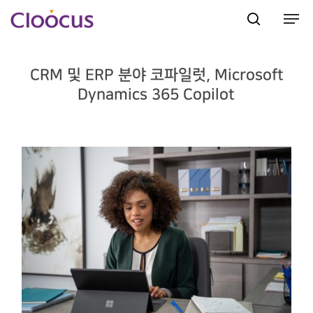
CRM 및 ERP 분야 코파일럿, Microsoft
Hit enter to search or ESC to close
Dynamics 365 Copilot