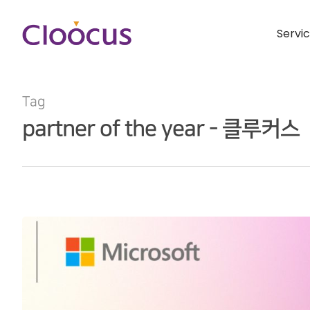
Servi
Tag
partner of the year - 클루커스
Hit enter to search or ESC to close