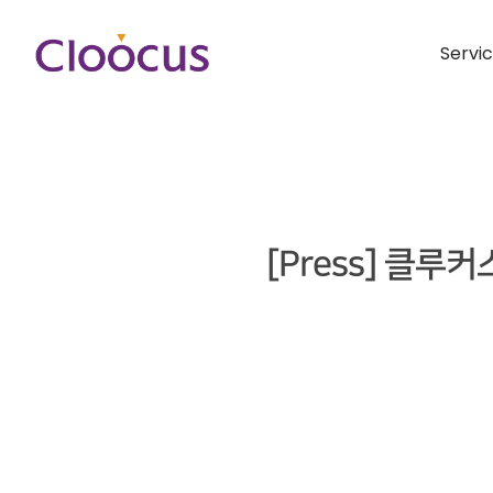
Servi
[Press] 클루