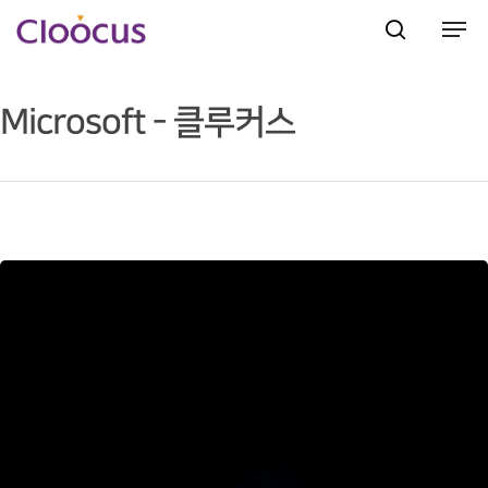
Microsoft - 클루커스
Hit enter to search or ESC to close