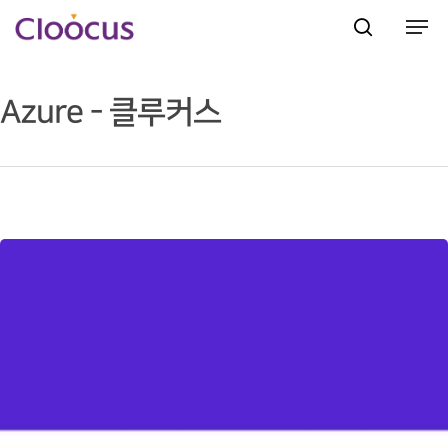
Azure - 클루커스
Hit enter to search or ESC to close