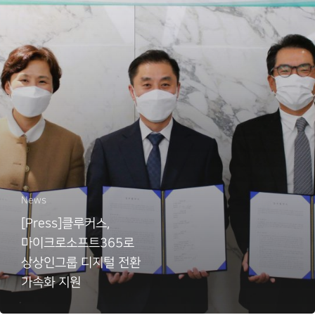
News
[Press]클루커스,
마이크로소프트365로
상상인그룹 디지털 전환
가속화 지원