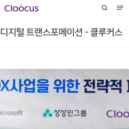
디지털 트랜스포메이션 - 클루커스
Hit enter to search or ESC to close