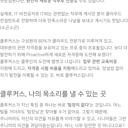
완전히 새로운 직무로 전향
뒷받침된다면,
할 수도 있습니다.
실제로, IT 비전공자로 IT와는 관련없는 직무에 계시던 분이 클라우드
컨설턴트로 전향하여 더욱 만족스러운 나날을 보내고 계시기도 한답니다
(소곤소곤)
클루커스는 구성원의 80%가 클라우드 전문가로 이루어져 있고,
대부분이 관련 자격증을 보유하고 있는 프로 중의 프로들입니다. 보다 더
발전하기 위해 Proactive하게 새로운 자격증에 도전해 보겠다?
업무 관련 교육비
클루커스는 클루인의 도전에 발벗고 나섭니다.
를
자격증 시험 비용을 지원
지원해 드리고,
해드리고 있어요. 망설임 없이
자기 발전을 이룩할 수 있는 곳, 바로 클루커스입니다.
클루커스, 나의 목소리를 낼 수 있는 곳
‘팀장이 없다’
클루커스가 지닌 특징 중 하나는 바로
는 것입니다. 어느
팀을 가더라도 ‘팀장님’은 찾아볼 수가 없어요. 그렇기 때문에,
주니어라도 자신의 의견을 자유롭게 이야기할 수 있고, 시니어들은 그런
주니어의 의견을 귀담아듣는답니다. 아니, 너무 당연한 것 아니냐고요?