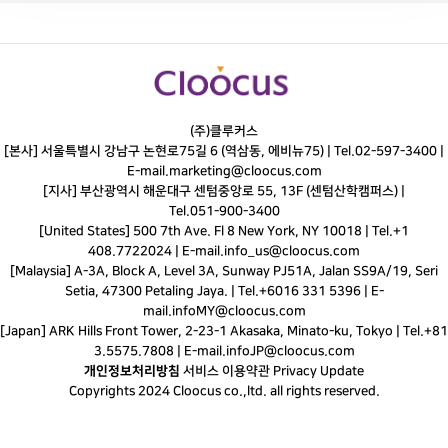
(주)클루커스
[본사] 서울특별시 강남구 논현로75길 6 (역삼동, 에비뉴75) |
Tel.
02-597-3400
|
E-mail.
marketing@cloocus.com
[지사] 부산광역시 해운대구 센텀중앙로 55, 13F (센텀산학캠퍼스) |
Tel.
051-900-3400
[United States] 500 7th Ave. Fl 8 New York, NY 10018 | Tel.+1
408.7722024 | E-mail.
info_us@cloocus.com
[Malaysia] A-3A, Block A, Level 3A, Sunway PJ51A, Jalan SS9A/19, Seri
Setia, 47300 Petaling Jaya. | Tel.+6016 331 5396 | E-
mail.
infoMY@cloocus.com
[Japan] ARK Hills Front Tower, 2-23-1 Akasaka, Minato-ku, Tokyo | Tel.+81
3.5575.7808 | E-mail.
infoJP@cloocus.com
개인정보처리방침
서비스 이용약관
Privacy Update
Copyrights 2024 Cloocus co.,ltd. all rights reserved.