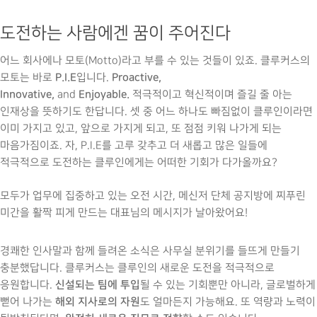
도전하는 사람에겐 꿈이 주어진다
어느 회사에나 모토(Motto)라고 부를 수 있는 것들이 있죠. 클루커스의
P.I.E
Proactive,
모토는 바로
입니다.
Innovative,
Enjoyable.
and
적극적이고 혁신적이며 즐길 줄 아는
인재상을 뜻하기도 한답니다. 셋 중 어느 하나도 빠짐없이 클루인이라면
이미 가지고 있고, 앞으로 가지게 되고, 또 점점 키워 나가게 되는
마음가짐이죠. 자, P.I.E를 고루 갖추고 더 새롭고 많은 일들에
적극적으로 도전하는 클루인에게는 어떠한 기회가 다가올까요?
모두가 업무에 집중하고 있는 오전 시간, 메신저 단체 공지방에 찌푸린
미간을 활짝 피게 만드는 대표님의 메시지가 날아왔어요!
경쾌한 인사말과 함께 들려온 소식은 사무실 분위기를 들뜨게 만들기
충분했답니다. 클루커스는 클루인의 새로운 도전을 적극적으로
신설되는 팀에 투입
응원합니다.
될 수 있는 기회뿐만 아니라, 글로벌하게
해외 지사로의 자원
뻗어 나가는
도 얼마든지 가능해요. 또 역량과 노력이