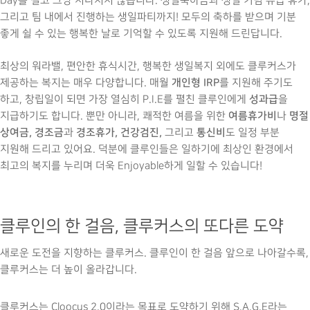
Day를 결코 그냥 지나치지 않습니다. 생일축하금과 생일 기념 유급 휴가,
그리고 팀 내에서 진행하는 생일파티까지! 모두의 축하를 받으며 기분
좋게 쉴 수 있는 행복한 날로 기억할 수 있도록 지원해 드린답니다.
최상의 워라밸, 편안한 휴식시간, 행복한 생일복지 외에도 클루커스가
개인형 IRP
제공하는 복지는 매우 다양합니다. 매월
를 지원해 주기도
성과급
하고, 창립일이 되면 가장 열심히 P.I.E를 펼친 클루인에게
을
여름휴가비
명절
지급하기도 합니다. 뿐만 아니라, 쾌적한 여름을 위한
나
상여금, 경조금
경조휴가, 건강검진,
통신비
과
그리고
도 일정 부분
지원해 드리고 있어요. 덕분에 클루인들은 일하기에 최상인 환경에서
최고의 복지를 누리며 더욱 Enjoyable하게 일할 수 있습니다!
클루인의 한 걸음, 클루커스의 또다른 도약
새로운 도전을 지향하는 클루커스. 클루인이 한 걸음 앞으로 나아갈수록,
클루커스는 더 높이 올라갑니다.
클루커스는 Cloocus 2.0이라는 목표로 도약하기 위해 S.A.G.E라는