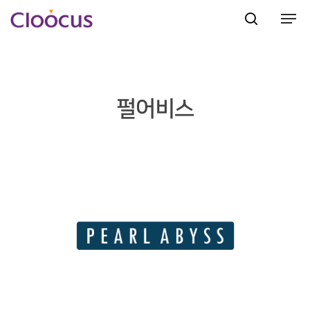
Hit enter to search or ESC to close
펄어비스