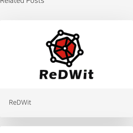
Related Posts
ReDWit