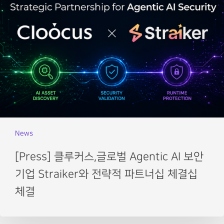
News
[Press] 클루커스,글로벌 Agentic AI 보안
기업 Straiker와 전략적 파트너십 체결십
체결