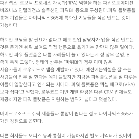
파워앱스, 로보틱 프로세스 자동화(RPA) 역할을 하는 파워오토메이션,
비즈니스 인텔리전스 솔루션인 파워BI 등으로 구성된다.파워 플랫폼을
통해 기업들은 다이나믹스365에 특화된 기능들을 직접 만드는 것이
가능하다.
하지만 코딩을 할 필요가 없다고 해도 현업 담당자가 앱을 직접 만드는
것은 듣기엔 쉬워 보여도 직접 행동으로 옮기기는 만만치 않은 일이다.
하지만 파워 플랫폼은 나름 사례들이 늘고 있다는게 정 상무 설명. BI
쪽이 특히 그렇다. 정태의 상무는 “파워BI의 경우 이미 많은
사용자들이 로우코드로 앱을 개발하고 있다. 예전에는엑셀을 잘 쓰는
사람들이 업무 잘 한다는 얘기 들었지만 지금은 파워플랫폼을 잘 다루는
이들이 일잘한다고 인식되는 시대다. 파워 플랫폼은 엑셀 매크로(VBA)
보다 쉽다”고 말했다. 로우코드 기반 개발 환경은 다른 CRM 업체들도
제공하지만 파워 플랫폼은 지원하는 범위가 넓다고 덧붙였다.
마이크로소프트 주력 제품들과 통합이 쉽다는 점도 다이나믹스365가
가진 강점으로 꼽힌다.
다른 회사들도 오피스 등과 통합이 가능하지만 별도 커넥터가 있어야