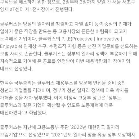
구직난을 해소하기 위한 장으로, 2일부터 3일까지 양일 간 서울 서초구
양재 aT센터 제1전시장에서 진행된다.
클루커스는 양질의 일자리를 창출하고 차별 없이 능력 중심의 인재가
일하기 좋은 직장을 만드는 등 고용시장의 든든한 버팀목이 되고자
노력해온 기업이다. 클루커스의 P.I.E(Proactive｜Innovative｜
Enjoyable) 인재상 추구, 수평조직 지향 등은 선진 기업문화를 선도하는
모범 사례로 손꼽힌다. 클루커스는 정부의 일자리 정책에 부응하기 위해
지속적으로 기여해 온 공로를 인정받아 이번 채용박람회의 참여기업
대표로 선정됐다.
한덕수 국무총리는 클루커스 채용부스를 방문해 면접을 준비 중인
청년과 기업들을 격려하며, 정부가 청년 일자리 정책에 더욱 박차를
가해줄 것을 재차 당부했다. 이에 이정식 고용부 장관은 “정부는
클루커스와 같은 기업이 확산될 수 있도록 노동개혁에 더욱
매진하겠다”고 화답했다.
클루커스는 지난해 고용노동부 주관 ‘2022년 대한민국 일자리
으뜸기업’으로 선정됐으며 ‘2021년도 일자리 창출 유공 정부 포상’에서