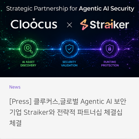
News
[Press] 클루커스,글로벌 Agentic AI 보안
기업 Straiker와 전략적 파트너십 체결십
체결