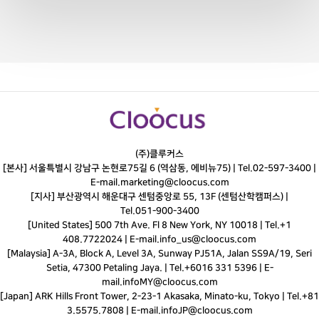
(주)클루커스
[본사] 서울특별시 강남구 논현로75길 6 (역삼동, 에비뉴75) |
Tel.
02-597-3400
|
E-mail.
marketing@cloocus.com
[지사] 부산광역시 해운대구 센텀중앙로 55, 13F (센텀산학캠퍼스) |
Tel.
051-900-3400
[United States] 500 7th Ave. Fl 8 New York, NY 10018 | Tel.+1
408.7722024 | E-mail.
info_us@cloocus.com
[Malaysia] A-3A, Block A, Level 3A, Sunway PJ51A, Jalan SS9A/19, Seri
Setia, 47300 Petaling Jaya. | Tel.+6016 331 5396 | E-
mail.
infoMY@cloocus.com
[Japan] ARK Hills Front Tower, 2-23-1 Akasaka, Minato-ku, Tokyo | Tel.+81
3.5575.7808 | E-mail.
infoJP@cloocus.com