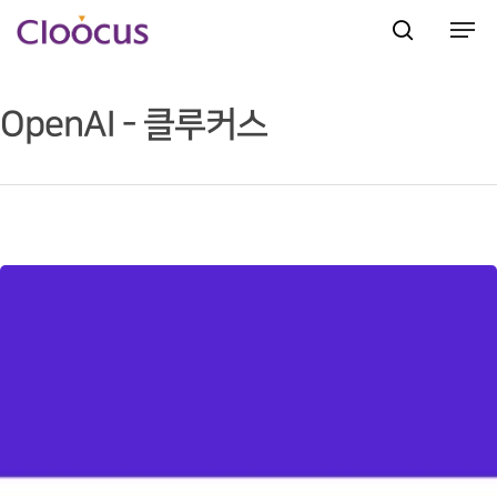
OpenAI - 클루커스
Hit enter to search or ESC to close