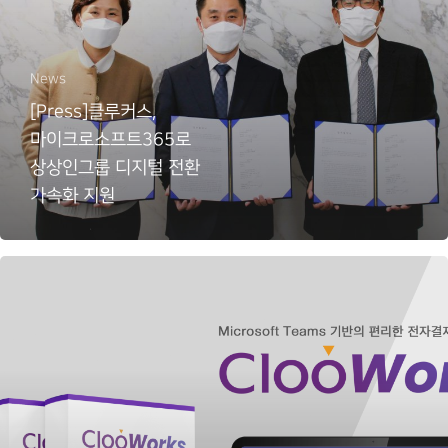
News
[Press]클루커스,
마이크로소프트365로
상상인그룹 디지털 전환
가속화 지원