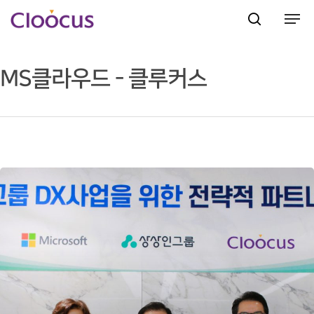
MS클라우드 - 클루커스
Hit enter to search or ESC to close