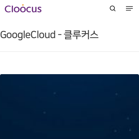
GoogleCloud - 클루커스
Hit enter to search or ESC to close