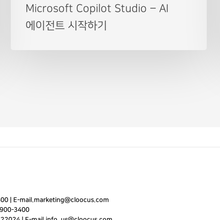
Microsoft Copilot Studio – AI
에이전트 시작하기
400
|
E-mail.
marketing@cloocus.com
900-3400
722024 | E-mail.
info_us@cloocus.com