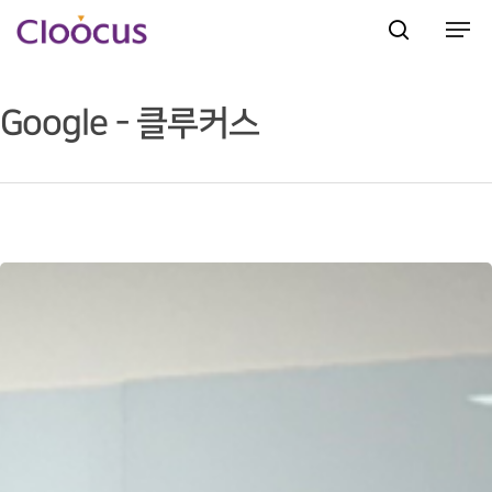
Google - 클루커스
Hit enter to search or ESC to close