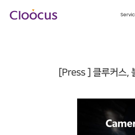
Servi
[Press ] 클루