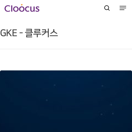
GKE - 클루커스
Hit enter to search or ESC to close