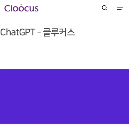
ChatGPT - 클루커스
Hit enter to search or ESC to close