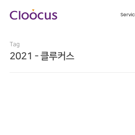
Servi
Tag
2021 - 클루커스
Hit enter to search or ESC to close