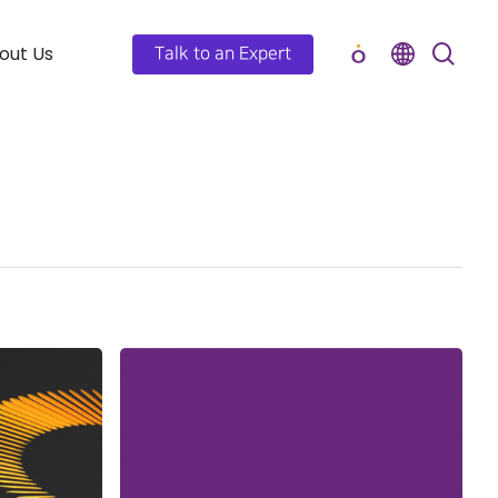
out Us
Talk to an Expert