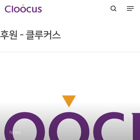
후원 - 클루커스
Hit enter to search or ESC to close
News