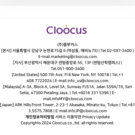
(주)클루커스
[본사] 서울특별시 강남구 논현로75길 6 (역삼동, 에비뉴75) |
Tel.
02-597-3400
|
E-mail.
marketing@cloocus.com
[지사] 부산광역시 해운대구 센텀중앙로 55, 13F (센텀산학캠퍼스) |
Tel.
051-900-3400
[United States] 500 7th Ave. Fl 8 New York, NY 10018 | Tel.+1
408.7722024 | E-mail.
info_us@cloocus.com
[Malaysia] A-3A, Block A, Level 3A, Sunway PJ51A, Jalan SS9A/19, Seri
Setia, 47300 Petaling Jaya. | Tel.+6016 331 5396 | E-
mail.
infoMY@cloocus.com
[Japan] ARK Hills Front Tower, 2-23-1 Akasaka, Minato-ku, Tokyo | Tel.+81
3.5575.7808 | E-mail.
infoJP@cloocus.com
개인정보처리방침
서비스 이용약관
Privacy Update
Copyrights 2024 Cloocus co.,ltd. all rights reserved.