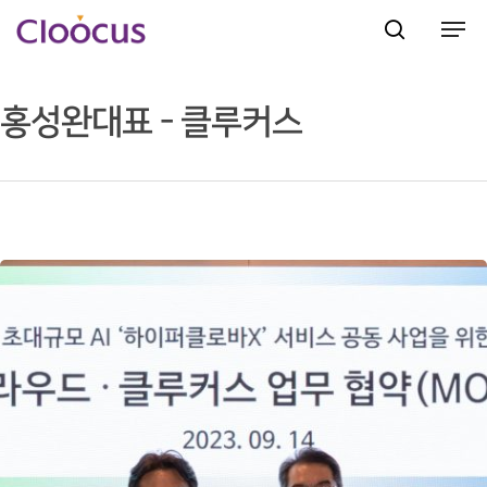
홍성완대표 - 클루커스
Hit enter to search or ESC to close