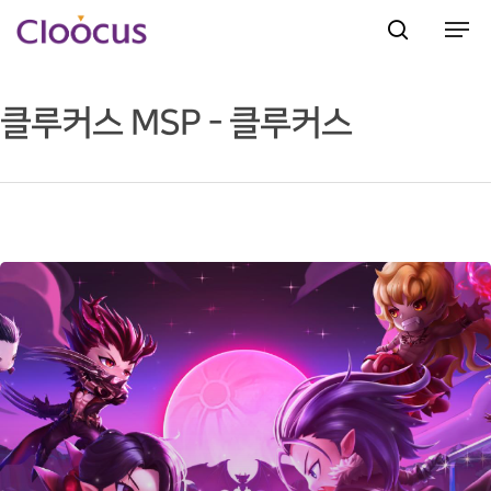
클루커스 MSP - 클루커스
Hit enter to search or ESC to close