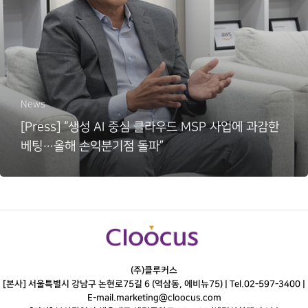
News
[Press] “생성 AI 중심 클라우드 MSP 사업에 과감한
베팅…올해 손익분기점 돌파”
(주)클루커스
[본사] 서울특별시 강남구 논현로75길 6 (역삼동, 에비뉴75) |
Tel.
02-597-3400
|
E-mail.
marketing@cloocus.com