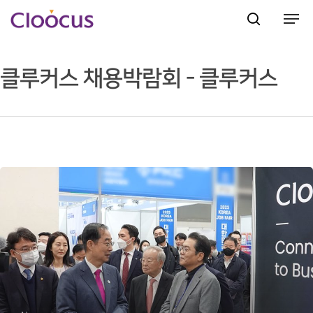
클루커스 채용박람회 - 클루커스
Hit enter to search or ESC to close