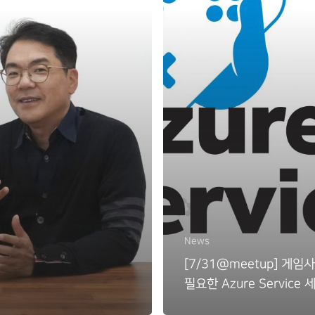
News
[7/31@meetup] 게임
필요한 Azure Service