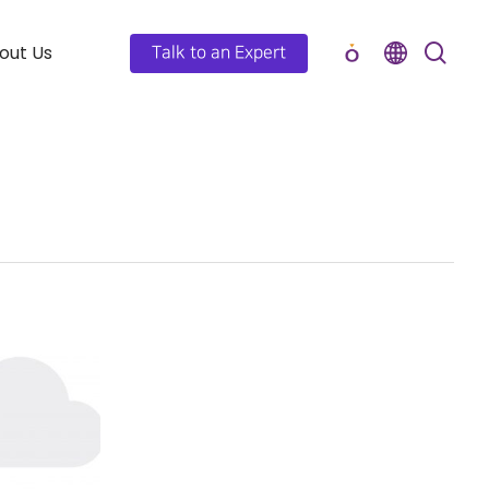
out Us
Talk to an Expert