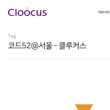
Servi
Tag
코드52@서울 - 클루커스
Hit enter to search or ESC to close