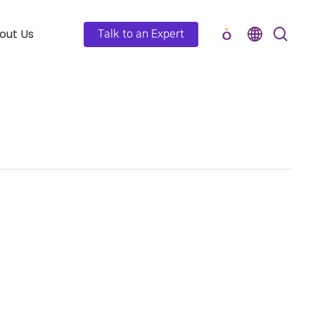
out Us
Talk to an Expert