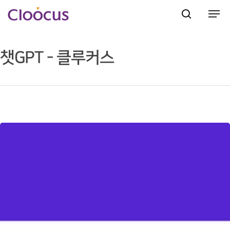
챗GPT - 클루커스
Hit enter to search or ESC to close